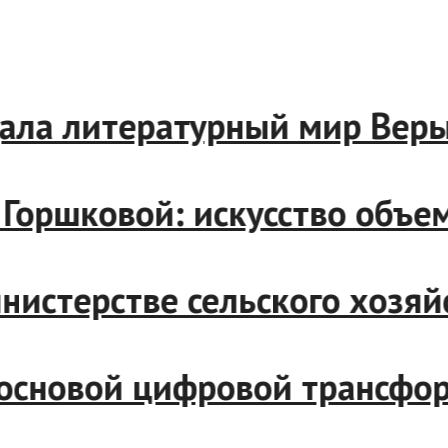
ла литературный мир Веры 
оршковой: искусство объем
стерстве сельского хозяйст
основой цифровой трансформ