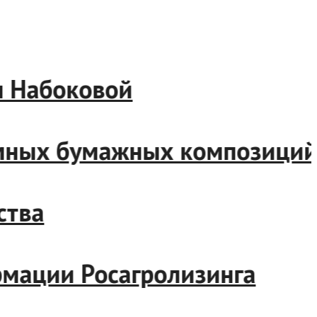
Набоковой
ных бумажных композиций
ва
ации Росагролизинга