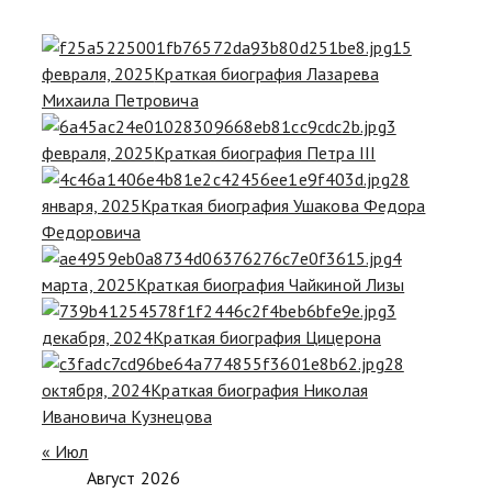
15
февраля, 2025
Краткая биография Лазарева
Михаила Петровича
3
февраля, 2025
Краткая биография Петра III
28
января, 2025
Краткая биография Ушакова Федора
Федоровича
4
марта, 2025
Краткая биография Чайкиной Лизы
3
декабря, 2024
Краткая биография Цицерона
28
октября, 2024
Краткая биография Николая
Ивановича Кузнецова
« Июл
Август 2026