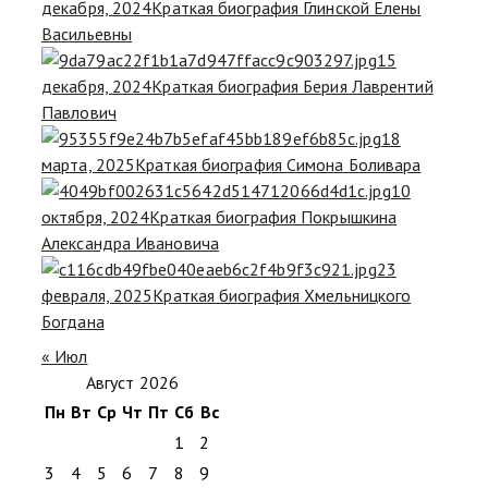
декабря, 2024
Краткая биография Глинской Елены
Васильевны
15
декабря, 2024
Краткая биография Берия Лаврентий
Павлович
18
марта, 2025
Краткая биография Симона Боливара
10
октября, 2024
Краткая биография Покрышкина
Александра Ивановича
23
февраля, 2025
Краткая биография Хмельницкого
Богдана
« Июл
Август 2026
Пн
Вт
Ср
Чт
Пт
Сб
Вс
1
2
3
4
5
6
7
8
9