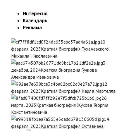
Интересно
Календарь
Реклама
10
февраля, 2025
Краткая биография Тухачевского
Михаила Николаевича
3
декабря, 2024
Краткая биография Гучкова
Александра Ивановича
12
февраля, 2025
Краткая биография Карла Мартелла
26
марта, 2025
Краткая биография Жукова Георгия
Константиновича
14
февраля, 2025
Краткая биография Октавиана